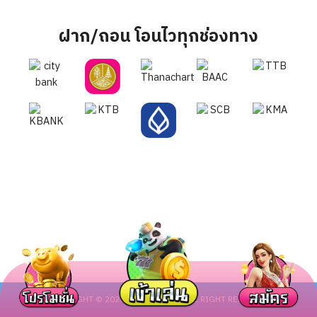
ฝาก/ถอน โอนไวทุกช่องทาง
สล็อต456
สล็อต69
สล็อต123
สล็อต99
สล็อต666
สล็อต777
สล็อต888
สล็อต168
สล็อต789
COPYRIGHT © 2026
RUNSLOT168
, ALL RIGHT RESERVED.