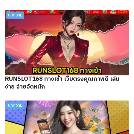
บทความ
RUNSLOT168 ทางเข้า เว็บตรงคุณภาพดี เล่น
ง่าย จ่ายจัดหนัก
บทความ